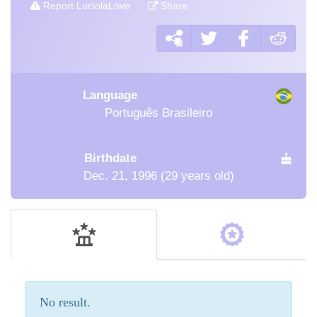
Report LuciolaLove
Share
Language
Português Brasileiro
Birthdate
Dec. 21, 1996 (29 years old)
No result.